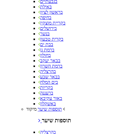
בגבעתיים
באילת
בראשון לציון
בחיפה
בקריית מוצקין
בירושלים
בנשר
בקרית טבעון
בבת ים
ברמת גן
בחולון
בבאר יעקב
ברמת השרון
בהרצליה
בבאר שבע
בים המלח
בקריות
ברעננה
באור עקיבא
באשקלון
מיקוד
תוספות שיער
תוספות שיער
בהרצליה