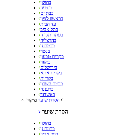
בחולון
בחיפה
בבת ים
בראשון לציון
עד הבית
בתל אביב
בפתח תקווה
בהרצליה
ברמת גן
בנשר
בקרית טבעון
באזור
בירושלים
בקרית אתא
בקריות
ברמת השרון
ברעננה
באשדוד
מיקוד
הסרת שיער
הסרת שיער
בחולון
ברמת גן
בתל אביב