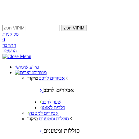
ִים
ב:
ְאֲתָר
ה
פְעֶלֶת
חפש VIPIM
עֲרֶכֶת
סל קניות
ִישׁ
0
ִקְלִיק
התחבר
ְּסַיַּעַת
הרשמה
ְגִישׁוּת
אֲתָר.
מידע שימושי
מוצרים
מיקוד
אביזרים לרכב
אביזרים לרכב
שעון לרכב
כלבים לאוטו
אביזרים למטבח
מיקוד
סוללות ומטענים
סוללות ומטענים