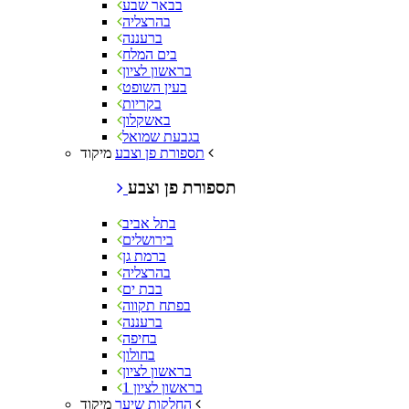
בבאר שבע
בהרצליה
ברעננה
בים המלח
בראשון לציון
בעין השופט
בקריות
באשקלון
בגבעת שמואל
מיקוד
תספורת פן וצבע
תספורת פן וצבע
בתל אביב
בירושלים
ברמת גן
בהרצליה
בבת ים
בפתח תקווה
ברעננה
בחיפה
בחולון
בראשון לציון
בראשון לציון 1
מיקוד
החלקות שיער