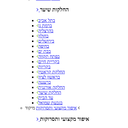
החלקות שיער
בתל אביב
ברמת גן
בהרצליה
בחולון
בירושלים
בחיפה
בבת ים
בפתח תקווה
בקריית חיים
בקריות
החלקת קראטין
בראשון לציון
ברעננה
החלקה אורגנית
החלקת שיער
עד הבית
בגבעת שמואל
מיקוד
איפור מקצועי ותסרוקות
איפור מקצועי ותסרוקות