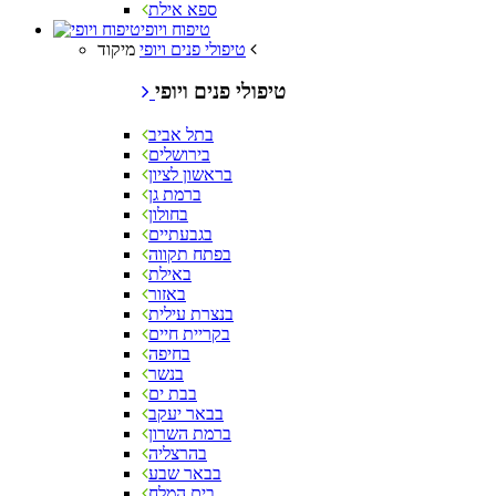
ספא אילת
טיפוח ויופי
מיקוד
טיפולי פנים ויופי
טיפולי פנים ויופי
בתל אביב
בירושלים
בראשון לציון
ברמת גן
בחולון
בגבעתיים
בפתח תקווה
באילת
באזור
בנצרת עילית
בקריית חיים
בחיפה
בנשר
בבת ים
בבאר יעקב
ברמת השרון
בהרצליה
בבאר שבע
בים המלח