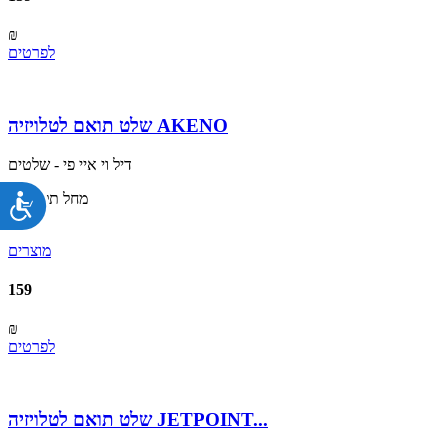
₪
לפרטים
שלט תואם לטלויזיה AKENO
דיל וי איי פי - שלטים
מחל תל אביב
נג
מוצרים
159
₪
לפרטים
שלט תואם לטלויזיה JETPOINT...