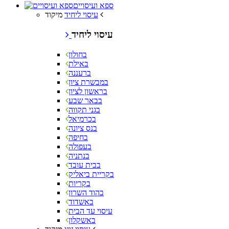
ספא ועיסויים
מיקוד
עיסוי ליחיד
עיסוי ליחיד
בחולון
באילת
ברעננה
במבשרת ציון
בראשון לציון
בבאר שבע
בגני תקווה
בכרמיאל
בנס ציונה
בחיפה
בעפולה
בנתניה
בבית עובד
בקריית ביאליק
בקריות
בהוד השרון
באשדוד
עיסוי עד הבית
באשקלון