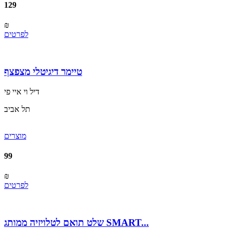
129
₪
לפרטים
טיימר דיגיטלי מצפצף
דיל וי איי פי
תל אביב
מוצרים
99
₪
לפרטים
שלט תואם לטלויזיה ממותג SMART...