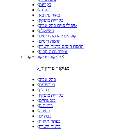
בקריות
ברעננה
באור עקיבא
בקריית מוצקין
טיפולי פנים בתל אביב
באשקלון
קופונים להרמת ריסים
הרמת ריסים
הרמת ריסים ברמת השרון
איפור גבות קבוע
מיקוד
מניקור פדיקור
מניקור פדיקור
בתל אביב
בירושלים
בחולון
בקריית מוצקין
בגבעתיים
ברמת גן
בחיפה
בבת ים
בפתח תקווה
ברמת השרון