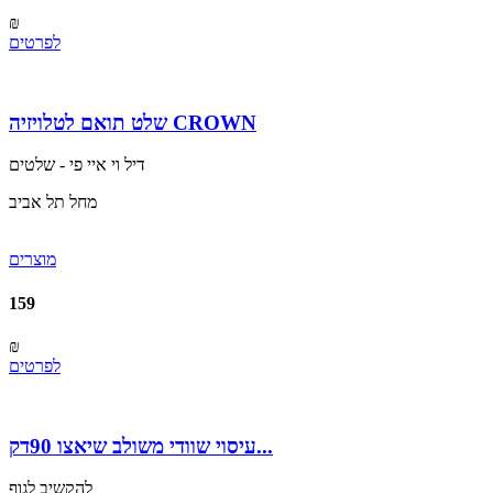
₪
לפרטים
שלט תואם לטלויזיה CROWN
דיל וי איי פי - שלטים
מחל תל אביב
מוצרים
159
₪
לפרטים
עיסוי שוודי משולב שיאצו 90דק...
להקשיב לגוף